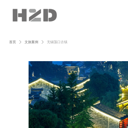
首页
ꄲ
文旅案例
ꄲ
无锡荡口古镇