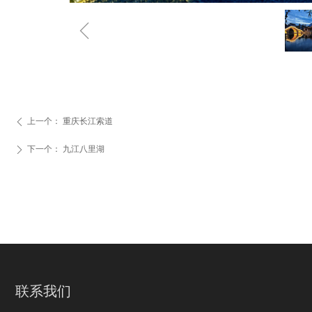
ꁆ
上一个：
重庆长江索道
ꄴ
下一个：
九江八里湖
ꄲ
联系我们